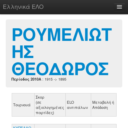
Ελληνικά ΕΛΟ
Περί
ΡΟΥΜΕΛΙΩΤ
ΗΣ
chesstu.be @ discord
Login
ΘΕΟΔΩΡΟΣ
Περίοδος 2010A
: 1915 -> 1895
Σκορ
(σε
ELO
Μεταβολή ή
Τουρνουά
αξιολογημένες
αντιπάλων
Απόδοση
παρτίδες)
ΚΥΠΕΛΛΟ