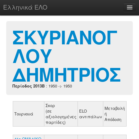
Ελληνικά ΕΛΟ
Περί
ΣΚΥΡΙΑΝΟΓ
ΛΟΥ
chesstu.be @ discord
Login
ΔΗΜΗΤΡΙΟΣ
Περίοδος 2013B
: 1950 -> 1950
Σκορ
Μεταβολή
(σε
ELO
Τουρνουά
ή
αξιολογημένες
αντιπάλων
Απόδοση
παρτίδες)
41ο ΟΜΑΔΙΚΟ