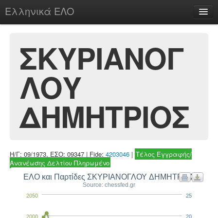
Ελληνικά ΕΛΟ
Περί
ΣΚΥΡΙΑΝΟΓ
ΛΟΥ
chesstu.be @ discord
Login
ΔΗΜΗΤΡΙΟΣ
Η/Γ: 09/1973, ΕΣΟ: 09347 | Fide:
4203046
|
Τέλος Εγγραφής/
Ανανέωσης Δελτίου Πληρωμένο
ΕΛΟ και Παρτίδες ΣΚΥΡΙΑΝΟΓΛΟΥ ΔΗΜΗΤΡΙΟΣ
Source: chessfed.gr
2050
25
2000
20