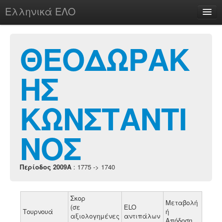
Ελληνικά ΕΛΟ
Περί
ΘΕΟΔΩΡΑΚ
ΗΣ
chesstu.be @ discord
Login
ΚΩΝΣΤΑΝΤΙ
ΝΟΣ
Περίοδος 2009A
: 1775 -> 1740
Σκορ
Μεταβολή
(σε
ELO
Τουρνουά
ή
αξιολογημένες
αντιπάλων
Απόδοση