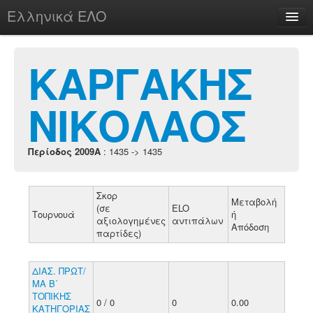
Ελληνικά ΕΛΟ
Περί
ΚΑΡΓΑΚΗΣ
ΝΙΚΟΛΑΟΣ
chesstu.be @ discord
Login
Περίοδος 2009A
: 1435 -> 1435
Σκορ
Μεταβολή
(σε
ELO
Τουρνουά
ή
αξιολογημένες
αντιπάλων
Απόδοση
παρτίδες)
ΔΙΑΣ. ΠΡΩΤ/
ΜΑ Β΄
ΤΟΠΙΚΗΣ
0 / 0
0
0.00
ΚΑΤΗΓΟΡΙΑΣ