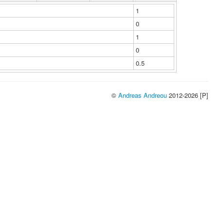
1
0
1
0
0.5
©
Andreas Andreou
2012-2026 [P]