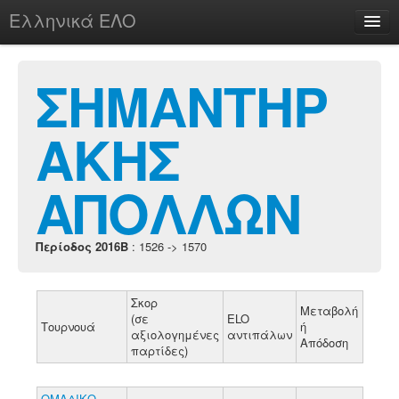
Ελληνικά ΕΛΟ
Περί
ΣΗΜΑΝΤΗΡ
ΑΚΗΣ
chesstu.be @ discord
Login
ΑΠΟΛΛΩΝ
Περίοδος 2016B
: 1526 -> 1570
Σκορ
Μεταβολή
(σε
ELO
Τουρνουά
ή
αξιολογημένες
αντιπάλων
Απόδοση
παρτίδες)
ΟΜΑΔΙΚΟ