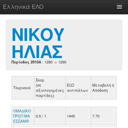
Ελληνικά ΕΛΟ
Περί
ΝΙΚΟΥ
ΗΛΙΑΣ
chesstu.be @ discord
Login
Περίοδος 2010A
: 1280 -> 1290
Σκορ
(σε
ELO
Μεταβολή ή
Τουρνουά
αξιολογημένες
αντιπάλων
Απόδοση
παρτίδες)
ΟΜΑΔΙΚΟ
ΠΡΩΤ/ΜΑ
0.5 / 1
1445
7.70
ΕΣΣΑΜΘ