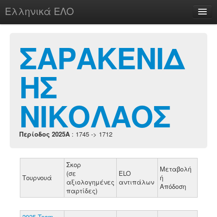
Ελληνικά ΕΛΟ
Περί
ΣΑΡΑΚΕΝΙΔ
ΗΣ
chesstu.be @ discord
Login
ΝΙΚΟΛΑΟΣ
Περίοδος 2025A
: 1745 -> 1712
Σκορ
Μεταβολή
(σε
ELO
Τουρνουά
ή
αξιολογημένες
αντιπάλων
Απόδοση
παρτίδες)
2025 Team