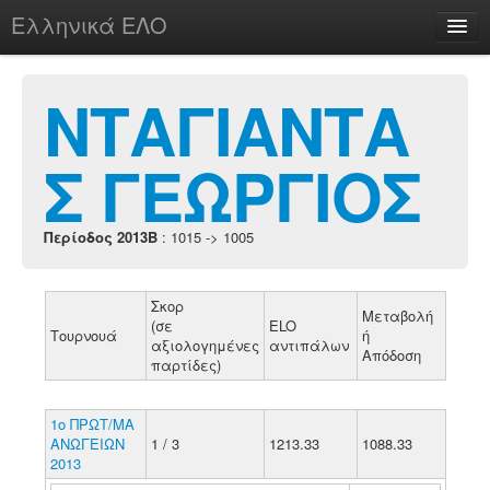
Ελληνικά ΕΛΟ
Περί
ΝΤΑΓΙΑΝΤΑ
Σ ΓΕΩΡΓΙΟΣ
chesstu.be @ discord
Login
Περίοδος 2013B
: 1015 -> 1005
Σκορ
Μεταβολή
(σε
ELO
Τουρνουά
ή
αξιολογημένες
αντιπάλων
Απόδοση
παρτίδες)
1ο ΠΡΩΤ/ΜΑ
ΑΝΩΓΕΙΩΝ
1 / 3
1213.33
1088.33
2013