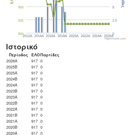
Παρτίδες
ΕΛΟ
950
5
925
2.5
900
0
2012A
2014A
2016A
2018A
2020A
2022A
2024A
2026A
Highcharts.com
Ιστορικό
Περίοδος
ΕΛΟ
Παρτίδες
2026A
917
0
2025B
917
0
2025A
917
0
2024B
917
0
2024A
917
0
2023B
917
0
2023Α
917
0
2022B
917
0
2022A
917
0
2021B
917
0
2021A
917
0
2020B
917
0
2020A
917
0