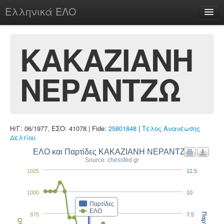
Ελληνικά ΕΛΟ
Περί
ΚΑΚΑΖΙΑΝΗ
ΝΕΡΑΝΤΖΩ
chesstu.be @ discord
Login
Η/Γ: 06/1977, ΕΣΟ: 41078 | Fide:
25801848
|
Τέλος Ανανέωσης
Δελτίου
ΕΛΟ και Παρτίδες ΚΑΚΑΖΙΑΝΗ ΝΕΡΑΝΤΖΩ
Source: chessfed.gr
1025
12.5
1000
10
Παρτίδες
ΕΛΟ
975
7.5