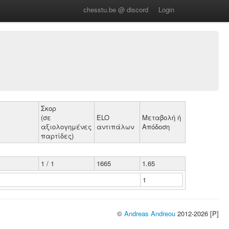
chesstu.be @ discord
Login
Σκορ
(σε
ELO
Μεταβολή ή
αξιολογημένες
αντιπάλων
Απόδοση
παρτίδες)
1 / 1
1665
1.65
1
©
Andreas Andreou
2012-2026 [P]