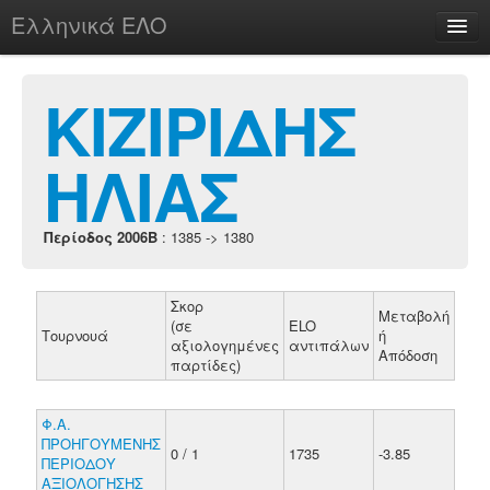
Ελληνικά ΕΛΟ
Περί
ΚΙΖΙΡΙΔΗΣ
ΗΛΙΑΣ
chesstu.be @ discord
Login
Περίοδος 2006B
: 1385 -> 1380
Σκορ
Μεταβολή
(σε
ELO
Τουρνουά
ή
αξιολογημένες
αντιπάλων
Απόδοση
παρτίδες)
Φ.Α.
ΠΡΟΗΓΟΥΜΕΝΗΣ
0 / 1
1735
-3.85
ΠΕΡΙΟΔΟΥ
ΑΞΙΟΛΟΓΗΣΗΣ