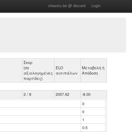
chesstu.be @ discord
Login
Σκορ
(σε
ELO
Μεταβολή ή
αξιολογημένες
αντιπάλων
Απόδοση
παρτίδες)
2 / 8
2057.62
-8.00
0
0
1
0.5