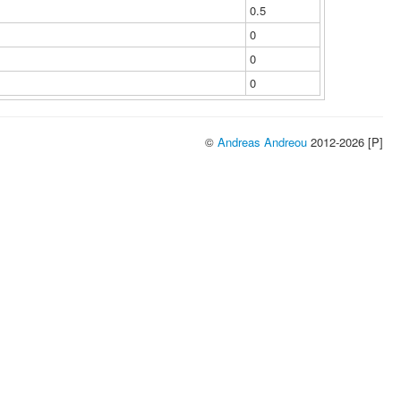
0.5
0
0
0
©
Andreas Andreou
2012-2026 [P]