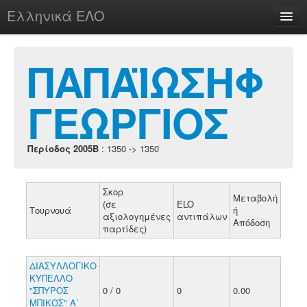
Ελληνικά ΕΛΟ
Περί
ΠΑΠΑΪΩΣΗΦ
ΓΕΩΡΓΙΟΣ
chesstu.be @ discord
Login
Περίοδος 2005B
: 1350 -> 1350
Σκορ
Μεταβολή
(σε
ELO
Τουρνουά
ή
αξιολογημένες
αντιπάλων
Απόδοση
παρτίδες)
ΔΙΑΣΥΛΛΟΓΙΚΟ
ΚΥΠΕΛΛΟ
"ΣΠΥΡΟΣ
0 / 0
0
0.00
ΜΠΙΚΟΣ" Α΄