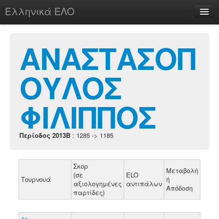
Ελληνικά ΕΛΟ
Περί
ΑΝΑΣΤΑΣΟΠ
ΟΥΛΟΣ
chesstu.be @ discord
Login
ΦΙΛΙΠΠΟΣ
Περίοδος 2013B
: 1285 -> 1185
Σκορ
Μεταβολή
(σε
ELO
Τουρνουά
ή
αξιολογημένες
αντιπάλων
Απόδοση
παρτίδες)
1ο