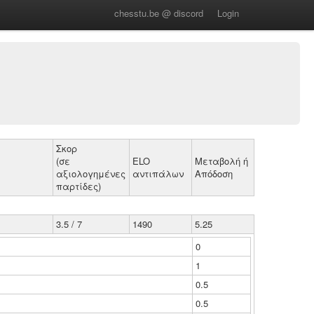
chesstu.be @ discord
Login
Σκορ
(σε
ELO
Μεταβολή ή
αξιολογημένες
αντιπάλων
Απόδοση
παρτίδες)
3.5 / 7
1490
5.25
0
1
0.5
0.5