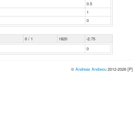
0.5
1
0
0 / 1
1820
-2.75
0
©
Andreas Andreou
2012-2026 [P]