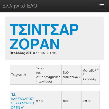
Ελληνικά ΕΛΟ
Περί
ΤΣΙΝΤΣΑΡ
ΖΟΡΑΝ
chesstu.be @ discord
Login
Περίοδος 2011A
: 1805 -> 1795
Σκορ
Μεταβολή
(σε
ELO
Τουρνουά
ή
αξιολογημένες
αντιπάλων
Απόδοση
παρτίδες)
"Μ.
ΑΛΕΞΑΝΔΡΟΣ"
3 / 8
1695
-33.00
ΘΕΣΣΑΛΟΝΙΚΗ
ΟΡΕΝ Α΄