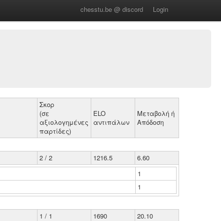
chesstu.be @ discord
Login
Σκορ
(σε
ELO
Μεταβολή ή
αξιολογημένες
αντιπάλων
Απόδοση
παρτίδες)
2 / 2
1216.5
6.60
1
1
1 / 1
1690
20.10