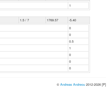
1
1.5 / 7
1769.57
-5.40
0
0
0.5
1
0
0
0
©
Andreas Andreou
2012-2026 [P]