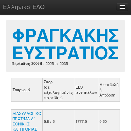
Ελληνικά ΕΛΟ
Περί
ΦΡΑΓΚΑΚΗΣ
ΕΥΣΤΡΑΤΙΟΣ
chesstu.be @ discord
Login
Περίοδος 2006B
: 2025 -> 2035
Σκορ
Μεταβολή
(σε
ELO
Τουρνουά
ή
αξιολογημένες
αντιπάλων
Απόδοση
παρτίδες)
ΔΙΑΣΥΛΛΟΓΙΚΟ
ΠΡΩΤ/ΜΑ Α΄
5.5 / 6
1777.5
9.60
ΕΘΝΙΚΗΣ
ΚΑΤΗΓΟΡΙΑΣ