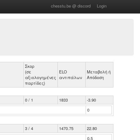
chesstu.be @ discord
Login
Σκορ
(σε
ELO
Μεταβολή ή
αξιολογημένες
αντιπάλων
Απόδοση
παρτίδες)
0 / 1
1833
-3.90
0
3 / 4
1470.75
22.80
0.5