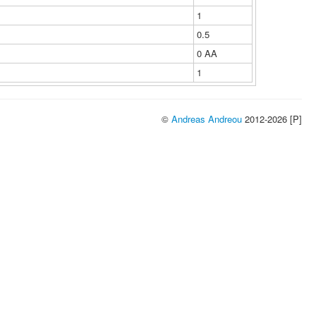
1
0.5
0 ΑΑ
1
©
Andreas Andreou
2012-2026 [P]