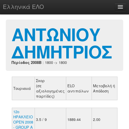
Ελληνικά ΕΛΟ
Περί
ΑΝΤΩΝΙΟΥ
ΔΗΜΗΤΡΙΟΣ
chesstu.be @ discord
Login
Περίοδος 2008B
: 1800 -> 1800
Σκορ
(σε
ELO
Μεταβολή ή
Τουρνουά
αξιολογημένες
αντιπάλων
Απόδοση
παρτίδες)
12ο
ΗΡΑΚΛΕΙΟ
3.5 / 9
1889.44
2.00
ΟΡΕΝ 2008
- GROUP A