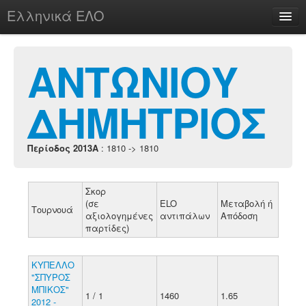
Ελληνικά ΕΛΟ
Περί
ΑΝΤΩΝΙΟΥ
ΔΗΜΗΤΡΙΟΣ
chesstu.be @ discord
Login
Περίοδος 2013A
: 1810 -> 1810
Σκορ
(σε
ELO
Μεταβολή ή
Τουρνουά
αξιολογημένες
αντιπάλων
Απόδοση
παρτίδες)
ΚΥΠΕΛΛΟ
"ΣΠΥΡΟΣ
ΜΠΙΚΟΣ"
1 / 1
1460
1.65
2012 -