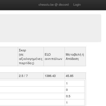
chesstu.be @ discord
Login
Σκορ
(σε
ELO
Μεταβολή ή
αξιολογημένες
αντιπάλων
Απόδοση
παρτίδες)
2.5 / 7
1386.43
45.85
1
0
0.5
1