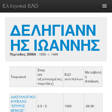
Ελληνικά ΕΛΟ
Περί
ΔΕΛΗΓΙΑΝΝ
ΗΣ ΙΩΑΝΝΗΣ
chesstu.be @ discord
Login
Περίοδος 2008A
: 1550 -> 1495
Σκορ
Μεταβολή
(σε
ELO
Τουρνουά
ή
αξιολογημένες
αντιπάλων
Απόδοση
παρτίδες)
ΔΙΑΣΥΛΛΟΓΙΚΟ
ΚΥΠΕΛΛΟ
"ΣΠΥΡΟΣ
0.5 / 2
1330
-26.50
ΜΠΙΚΟΣ" -