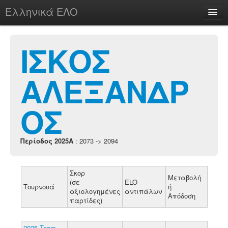
Ελληνικά ΕΛΟ
Περί
ΙΣΚΟΣ
ΑΛΕΞΑΝΔΡ
chesstu.be @ discord
Login
ΟΣ
Περίοδος 2025A
: 2073 -> 2094
Σκορ
Μεταβολή
(σε
ELO
Τουρνουά
ή
αξιολογημένες
αντιπάλων
Απόδοση
παρτίδες)
2025 Team