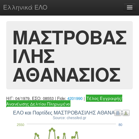
Ελληνικά ΕΛΟ
Περί
ΜΑΣΤΡΟΒΑΣ
ΙΛΗΣ
chesstu.be @ discord
Login
ΑΘΑΝΑΣΙΟΣ
Η/Γ: 04/1979, ΕΣΟ: 08553 | Fide:
4201990
|
Τέλος Εγγραφής/
Ανανέωσης Δελτίου Πληρωμένο
ΕΛΟ και Παρτίδες ΜΑΣΤΡΟΒΑΣΙΛΗΣ ΑΘΑΝΑΣΙΟΣ
Source: chessfed.gr
2550
80