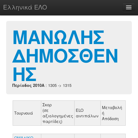
Ελληνικά ΕΛΟ
Περί
ΜΑΝΩΛΗΣ
ΔΗΜΟΣΘΕΝ
chesstu.be @ discord
Login
ΗΣ
Περίοδος 2010A
: 1305 -> 1315
Σκορ
Μεταβολή
(σε
ELO
Τουρνουά
ή
αξιολογημένες
αντιπάλων
Απόδοση
παρτίδες)
ΟΜΑΔΙΚΟ