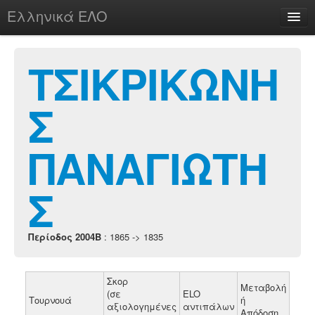
Ελληνικά ΕΛΟ
Περί
ΤΣΙΚΡΙΚΩΝΗ
Σ
chesstu.be @ discord
Login
ΠΑΝΑΓΙΩΤΗ
Σ
Περίοδος 2004B
: 1865 -> 1835
Σκορ
Μεταβολή
(σε
ELO
Τουρνουά
ή
αξιολογημένες
αντιπάλων
Απόδοση