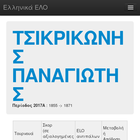
Ελληνικά ΕΛΟ
Περί
ΤΣΙΚΡΙΚΩΝΗ
Σ
chesstu.be @ discord
Login
ΠΑΝΑΓΙΩΤΗ
Σ
Περίοδος 2017A
: 1855 -> 1871
Σκορ
Μεταβολή
(σε
ELO
Τουρνουά
ή
αξιολογημένες
αντιπάλων
Απόδοση