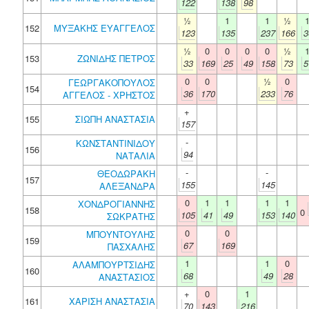
122
138
98
½
1
1
½
152
ΜΥΞΑΚΗΣ ΕΥΑΓΓΕΛΟΣ
123
135
237
166
3
½
0
0
0
0
½
153
ΖΩΝΙΔΗΣ ΠΕΤΡΟΣ
33
169
25
49
158
73
5
0
0
½
0
ΓΕΩΡΓΑΚΟΠΟΥΛΟΣ
154
36
170
233
76
ΑΓΓΕΛΟΣ - ΧΡΗΣΤΟΣ
+
155
ΣΙΩΠΗ ΑΝΑΣΤΑΣΙΑ
157
-
ΚΩΝΣΤΑΝΤΙΝΙΔΟΥ
156
94
ΝΑΤΑΛΙΑ
-
-
ΘΕΟΔΩΡΑΚΗ
157
155
145
ΑΛΕΞΑΝΔΡΑ
0
1
1
1
1
ΧΟΝΔΡΟΓΙΑΝΝΗΣ
158
0
105
41
49
153
140
ΣΩΚΡΑΤΗΣ
0
0
ΜΠΟΥΝΤΟΥΛΗΣ
159
67
169
ΠΑΣΧΑΛΗΣ
1
1
0
ΑΛΑΜΠΟΥΡΤΣΙΔΗΣ
160
68
49
28
ΑΝΑΣΤΑΣΙΟΣ
+
0
1
161
ΧΑΡΙΣΗ ΑΝΑΣΤΑΣΙΑ
70
143
216