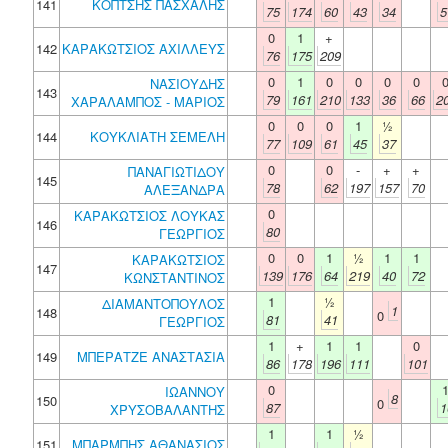
141
ΚΟΠΤΣΗΣ ΠΑΣΧΑΛΗΣ
75
174
60
43
34
5
0
1
+
142
ΚΑΡΑΚΩΤΣΙΟΣ ΑΧΙΛΛΕΥΣ
76
175
209
0
1
0
0
0
0
ΝΑΣΙΟΥΔΗΣ
143
79
161
210
133
36
66
2
ΧΑΡΑΛΑΜΠΟΣ - ΜΑΡΙΟΣ
0
0
0
1
½
144
ΚΟΥΚΛΙΑΤΗ ΣΕΜΕΛΗ
77
109
61
45
37
0
0
-
+
+
ΠΑΝΑΓΙΩΤΙΔΟΥ
145
78
62
197
157
70
ΑΛΕΞΑΝΔΡΑ
0
ΚΑΡΑΚΩΤΣΙΟΣ ΛΟΥΚΑΣ
146
80
ΓΕΩΡΓΙΟΣ
0
0
1
½
1
1
ΚΑΡΑΚΩΤΣΙΟΣ
147
139
176
64
219
40
72
ΚΩΝΣΤΑΝΤΙΝΟΣ
1
½
ΔΙΑΜΑΝΤΟΠΟΥΛΟΣ
1
148
0
81
41
ΓΕΩΡΓΙΟΣ
1
+
1
1
0
149
ΜΠΕΡΑΤΖΕ ΑΝΑΣΤΑΣΙΑ
86
178
196
111
101
0
ΙΩΑΝΝΟΥ
8
150
0
87
1
ΧΡΥΣΟΒΑΛΑΝΤΗΣ
1
1
½
151
ΜΠΑΡΜΠΗΣ ΑΘΑΝΑΣΙΟΣ