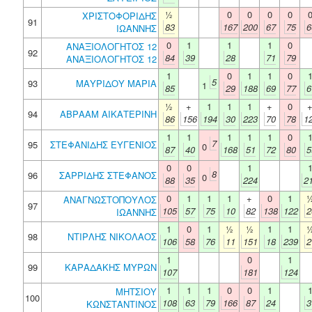
½
0
0
0
0
ΧΡΙΣΤΟΦΟΡΙΔΗΣ
91
83
167
200
67
75
6
ΙΩΑΝΝΗΣ
0
1
1
1
0
ΑΝΑΞΙΟΛΟΓΗΤΟΣ 12
92
84
39
28
71
79
ΑΝΑΞΙΟΛΟΓΗΤΟΣ 12
1
0
1
1
0
5
93
ΜΑΥΡΙΔΟΥ ΜΑΡΙΑ
1
85
29
188
69
77
6
½
+
1
1
1
+
0
94
ΑΒΡΑΑΜ ΑΙΚΑΤΕΡΙΝΗ
86
156
194
30
223
70
78
1
1
1
1
1
1
0
7
95
ΣΤΕΦΑΝΙΔΗΣ ΕΥΓΕΝΙΟΣ
0
87
40
168
51
72
80
5
0
0
1
8
96
ΣΑΡΡΙΔΗΣ ΣΤΕΦΑΝΟΣ
0
88
35
224
2
0
1
1
1
+
0
1
ΑΝΑΓΝΩΣΤΟΠΟΥΛΟΣ
97
105
57
75
10
82
138
122
2
ΙΩΑΝΝΗΣ
1
0
1
½
½
1
1
98
ΝΤΙΡΛΗΣ ΝΙΚΟΛΑΟΣ
106
58
76
11
151
18
239
2
1
0
1
99
ΚΑΡΑΔΑΚΗΣ ΜΥΡΩΝ
107
181
124
1
1
1
0
0
1
ΜΗΤΣΙΟΥ
100
108
63
79
166
87
24
3
ΚΩΝΣΤΑΝΤΙΝΟΣ