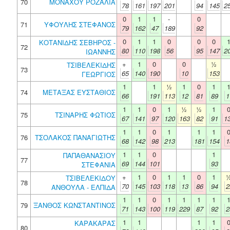
70
ΜΟΝΑΧΟΥ ΡΟΖΑΛΙΑ
78
161
197
201
94
145
2
0
1
1
-
0
71
ΥΦΟΥΛΗΣ ΣΤΕΦΑΝΟΣ
79
162
47
189
92
0
1
1
0
0
0
ΚΟΤΑΝΙΔΗΣ ΣΕΒΗΡΟΣ -
72
80
110
198
56
95
147
2
ΙΩΑΝΝΗΣ
+
1
0
0
½
ΤΣΙΒΕΛΕΚΙΔΗΣ
73
65
140
190
10
153
ΓΕΩΡΓΙΟΣ
1
1
½
1
0
1
74
ΜΕΤΑΞΑΣ ΕΥΣΤΑΘΙΟΣ
66
191
113
12
81
89
1
1
1
0
1
½
½
1
75
ΤΣΙΝΑΡΗΣ ΦΩΤΙΟΣ
67
141
97
120
163
82
91
1
1
1
0
1
1
1
76
ΤΣΟΛΑΚΟΣ ΠΑΝΑΓΙΩΤΗΣ
68
142
98
213
181
154
1
1
1
0
1
ΠΑΠΑΘΑΝΑΣΙΟΥ
77
69
144
101
93
ΣΤΕΦΑΝΙΑ
+
1
0
1
1
0
1
ΤΣΙΒΕΛΕΚΙΔΟΥ
78
70
145
103
118
13
86
94
2
ΑΝΘΟΥΛΑ - ΕΛΠΙΔΑ
1
1
0
1
1
1
1
79
ΞΑΝΘΟΣ ΚΩΝΣΤΑΝΤΙΝΟΣ
71
143
100
119
229
87
92
2
1
1
1
1
ΚΑΡΑΚΑΡΑΣ
80