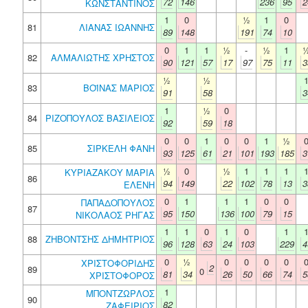
72
146
236
95
2
ΚΩΝΣΤΑΝΤΙΝΟΣ
1
0
½
1
0
81
ΛΙΑΝΑΣ ΙΩΑΝΝΗΣ
89
148
191
74
10
0
1
1
½
-
½
1
82
ΑΛΜΑΛΙΩΤΗΣ ΧΡΗΣΤΟΣ
90
121
57
17
97
75
11
3
½
½
83
ΒΟΪΝΑΣ ΜΑΡΙΟΣ
91
58
3
1
½
0
84
ΡΙΖΟΠΟΥΛΟΣ ΒΑΣΙΛΕΙΟΣ
92
59
18
0
0
1
0
0
1
½
85
ΣΙΡΚΕΛΗ ΦΑΝΗ
93
125
61
21
101
193
185
3
½
0
½
1
1
1
ΚΥΡΙΑΖΑΚΟΥ ΜΑΡΙΑ
86
94
149
22
102
78
13
3
ΕΛΕΝΗ
0
1
1
1
0
0
ΠΑΠΑΔΟΠΟΥΛΟΣ
87
95
150
136
100
79
15
ΝΙΚΟΛΑΟΣ ΡΗΓΑΣ
1
1
0
1
0
1
88
ΖΗΒΟΝΤΣΗΣ ΔΗΜΗΤΡΙΟΣ
96
128
63
24
103
229
4
0
½
0
0
0
0
ΧΡΙΣΤΟΦΟΡΙΔΗΣ
2
89
0
81
34
26
50
66
74
5
ΧΡΙΣΤΟΦΟΡΟΣ
1
ΜΠΟΝΤΖΩΡΛΟΣ
90
82
ΖΑΦΕΙΡΙΟΣ