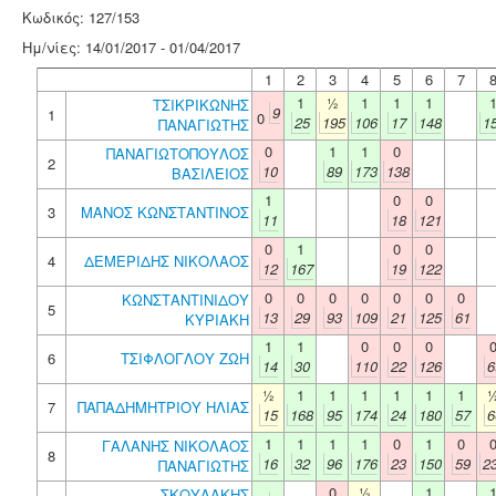
Κωδικός: 127/153
Ημ/νίες: 14/01/2017 - 01/04/2017
1
2
3
4
5
6
7
1
½
1
1
1
ΤΣΙΚΡΙΚΩΝΗΣ
9
1
0
25
195
106
17
148
1
ΠΑΝΑΓΙΩΤΗΣ
0
1
1
0
ΠΑΝΑΓΙΩΤΟΠΟΥΛΟΣ
2
10
89
173
138
ΒΑΣΙΛΕΙΟΣ
1
0
0
3
ΜΑΝΟΣ ΚΩΝΣΤΑΝΤΙΝΟΣ
11
18
121
0
1
0
0
4
ΔΕΜΕΡΙΔΗΣ ΝΙΚΟΛΑΟΣ
12
167
19
122
0
0
0
0
0
0
0
ΚΩΝΣΤΑΝΤΙΝΙΔΟΥ
5
13
29
93
109
21
125
61
ΚΥΡΙΑΚΗ
1
1
0
0
0
6
ΤΣΙΦΛΟΓΛΟΥ ΖΩΗ
14
30
110
22
126
6
½
1
1
1
1
1
1
7
ΠΑΠΑΔΗΜΗΤΡΙΟΥ ΗΛΙΑΣ
15
168
95
174
24
180
57
6
1
1
1
1
0
1
0
ΓΑΛΑΝΗΣ ΝΙΚΟΛΑΟΣ
8
16
32
96
176
23
150
59
2
ΠΑΝΑΓΙΩΤΗΣ
0
½
1
ΣΚΟΥΛΑΚΗΣ