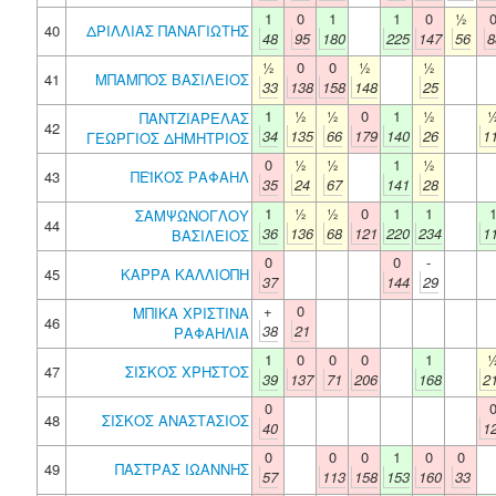
1
0
1
1
0
½
40
ΔΡΙΛΛΙΑΣ ΠΑΝΑΓΙΩΤΗΣ
48
95
180
225
147
56
8
½
0
0
½
½
41
ΜΠΑΜΠΟΣ ΒΑΣΙΛΕΙΟΣ
33
138
158
148
25
1
½
½
0
1
½
ΠΑΝΤΖΙΑΡΕΛΑΣ
42
34
135
66
179
140
26
1
ΓΕΩΡΓΙΟΣ ΔΗΜΗΤΡΙΟΣ
0
½
½
1
½
43
ΠΕΪΚΟΣ ΡΑΦΑΗΛ
35
24
67
141
28
1
½
½
0
1
1
ΣΑΜΨΩΝΟΓΛΟΥ
44
36
136
68
121
220
234
1
ΒΑΣΙΛΕΙΟΣ
0
0
-
45
ΚΑΡΡΑ ΚΑΛΛΙΟΠΗ
37
144
29
+
0
ΜΠΙΚΑ ΧΡΙΣΤΙΝΑ
46
38
21
ΡΑΦΑΗΛΙΑ
1
0
0
0
1
47
ΣΙΣΚΟΣ ΧΡΗΣΤΟΣ
39
137
71
206
168
2
0
48
ΣΙΣΚΟΣ ΑΝΑΣΤΑΣΙΟΣ
40
1
0
0
0
1
0
0
49
ΠΑΣΤΡΑΣ ΙΩΑΝΝΗΣ
57
113
158
153
160
33