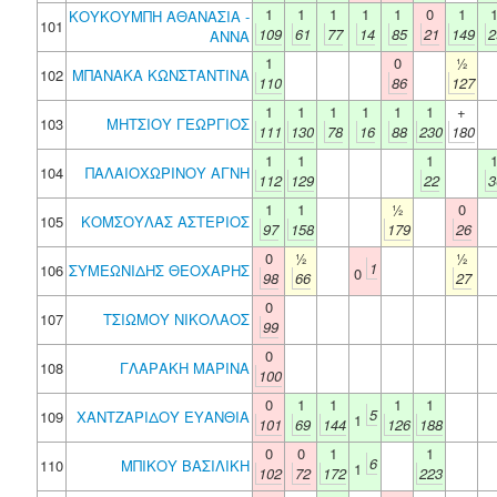
1
1
1
1
1
0
1
ΚΟΥΚΟΥΜΠΗ ΑΘΑΝΑΣΙΑ -
101
109
61
77
14
85
21
149
2
ΑΝΝΑ
1
0
½
102
ΜΠΑΝΑΚΑ ΚΩΝΣΤΑΝΤΙΝΑ
110
86
127
1
1
1
1
1
1
+
103
ΜΗΤΣΙΟΥ ΓΕΩΡΓΙΟΣ
111
130
78
16
88
230
180
1
1
1
104
ΠΑΛΑΙΟΧΩΡΙΝΟΥ ΑΓΝΗ
112
129
22
3
1
1
½
0
105
ΚΟΜΣΟΥΛΑΣ ΑΣΤΕΡΙΟΣ
97
158
179
26
0
½
½
1
106
ΣΥΜΕΩΝΙΔΗΣ ΘΕΟΧΑΡΗΣ
0
98
66
27
0
107
ΤΣΙΩΜΟΥ ΝΙΚΟΛΑΟΣ
99
0
108
ΓΛΑΡΑΚΗ ΜΑΡΙΝΑ
100
0
1
1
1
1
5
109
ΧΑΝΤΖΑΡΙΔΟΥ ΕΥΑΝΘΙΑ
1
101
69
144
126
188
0
0
1
1
6
110
ΜΠΙΚΟΥ ΒΑΣΙΛΙΚΗ
1
102
72
172
223