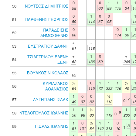
0
0
1
1
0
50
ΝΟΥΤΣΟΣ ΔΗΜΗΤΡΙΟΣ
58
66
89
175
34
1
0
1
0
0
51
ΠΑΡΘΕΝΗΣ ΓΕΩΡΓΙΟΣ
59
114
67
95
1
0
0
1
ΠΑΡΑΔΕΙΣΗΣ
52
60
174
36
2
ΔΗΜΟΣΘΕΝΗΣ
+
-
53
ΕΥΣΤΡΑΤΙΟΥ ΔΑΦΝΗ
61
118
+
1
0
+
ΤΣΙΑΓΓΡΙΔΟΥ ΕΛΕΝΗ
54
62
186
69
248
1
ΞΕΝΗ
-
55
ΒΟΥΛΚΟΣ ΝΙΚΟΛΑΟΣ
63
½
0
1
1
1
½
ΚΥΡΙΑΖΑΚΟΣ
56
64
115
72
222
176
40
2
ΑΘΑΝΑΣΙΟΣ
1
0
0
½
7
57
ΑΥΓΗΤΙΔΗΣ ΙΣΑΑΚ
0
49
97
82
113
1
1
1
½
1
1
9
58
ΝΤΕΛΟΠΟΥΛΟΣ ΙΩΑΝΝΗΣ
0
50
98
83
119
203
8
1
0
½
1
1
0
8
59
ΓΙΩΡΑΣ ΙΩΑΝΝΗΣ
1
51
131
84
140
213
10
9