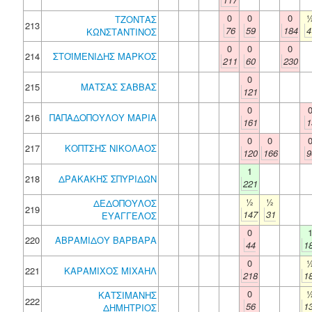
0
0
0
ΤΖΟΝΤΑΣ
213
76
59
184
4
ΚΩΝΣΤΑΝΤΙΝΟΣ
0
0
0
214
ΣΤΟΪΜΕΝΙΔΗΣ ΜΑΡΚΟΣ
211
60
230
0
215
ΜΑΤΣΑΣ ΣΑΒΒΑΣ
121
0
216
ΠΑΠΑΔΟΠΟΥΛΟΥ ΜΑΡΙΑ
161
1
0
0
217
ΚΟΠΤΣΗΣ ΝΙΚΟΛΑΟΣ
120
166
9
1
218
ΔΡΑΚΑΚΗΣ ΣΠΥΡΙΔΩΝ
221
½
½
ΔΕΔΟΠΟΥΛΟΣ
219
147
31
ΕΥΑΓΓΕΛΟΣ
0
220
ΑΒΡΑΜΙΔΟΥ ΒΑΡΒΑΡΑ
44
1
0
221
ΚΑΡΑΜΙΧΟΣ ΜΙΧΑΗΛ
218
1
0
ΚΑΤΣΙΜΑΝΗΣ
222
56
1
ΔΗΜΗΤΡΙΟΣ