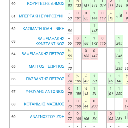
1
½
1
1
1
0
1
60
ΚΟΥΡΤΕΣΗΣ ΔΗΜΟΣ
52
132
181
141
214
11
244
9
-
0
0
1
0
½
5
61
ΜΠΕΡΤΑΚΗ ΕΥΦΡΟΣΥΝΗ
1
53
101
85
144
117
13
9
-
1
62
ΚΑΣΙΜΑΤΗ ΙΟΛΗ - ΝΙΚΗ
54
145
+
0
1
1
0
1
ΒΑΦΕΙΑΔΑΚΗΣ
63
55
100
88
172
115
245
ΚΩΝΣΤΑΝΤΙΝΟΣ
½
0
0
1
64
ΒΑΦΕΙΑΔΑΚΗΣ ΠΕΤΡΟΣ
56
183
147
246
-
1
-
65
ΜΑΓΓΟΣ ΓΕΩΡΓΙΟΣ
73
235
1
0
½
½
1
1
1
66
ΠΑΣΒΑΝΤΗΣ ΠΕΤΡΟΣ
74
106
42
50
89
143
0
1
½
1
1
1
67
ΥΦΟΥΛΗΣ ΑΝΤΩΝΙΟΣ
75
159
43
51
91
250
0
0
½
0
68
ΚΟΤΑΝΙΔΗΣ ΜΑΞΙΜΟΣ
76
160
44
200
1
0
0
1
1
0
1
69
ΑΝΑΓΝΩΣΤΟΥ ΖΩΗ
1
77
109
196
54
93
251
-
-
-
-
-
-
-