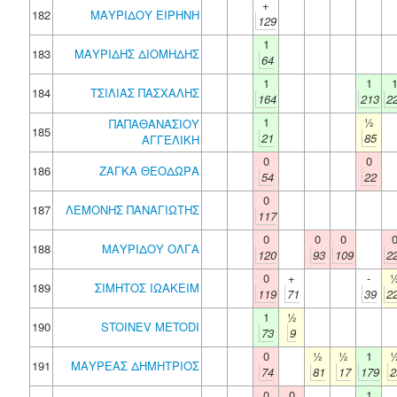
+
182
ΜΑΥΡΙΔΟΥ ΕΙΡΗΝΗ
129
1
183
ΜΑΥΡΙΔΗΣ ΔΙΟΜΗΔΗΣ
64
1
1
184
ΤΣΙΛΙΑΣ ΠΑΣΧΑΛΗΣ
164
213
2
1
½
ΠΑΠΑΘΑΝΑΣΙΟΥ
185
21
85
ΑΓΓΕΛΙΚΗ
0
0
186
ΖΑΓΚΑ ΘΕΟΔΩΡΑ
54
22
0
187
ΛΕΜΟΝΗΣ ΠΑΝΑΓΙΩΤΗΣ
117
0
0
0
188
ΜΑΥΡΙΔΟΥ ΟΛΓΑ
120
93
109
2
0
+
-
189
ΣΙΜΗΤΟΣ ΙΩΑΚΕΙΜ
119
71
39
2
1
½
190
STOINEV METODI
73
9
0
½
½
1
191
ΜΑΥΡΕΑΣ ΔΗΜΗΤΡΙΟΣ
74
81
17
179
2
0
0
1