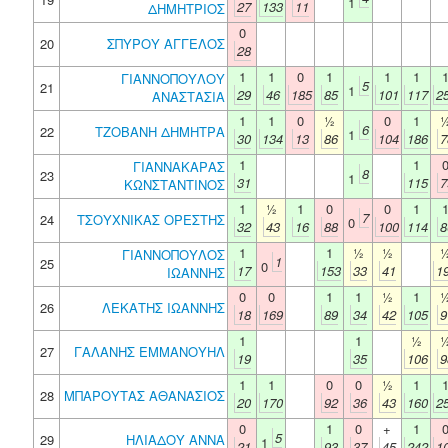
1
27
133
11
ΔΗΜΗΤΡΙΟΣ
0
20
ΣΠΥΡΟΥ ΑΓΓΕΛΟΣ
28
1
1
0
1
1
1
ΓΙΑΝΝΟΠΟΥΛΟΥ
5
21
1
29
46
185
85
101
117
2
ΑΝΑΣΤΑΣΙΑ
1
1
0
½
0
1
6
22
ΤΖΟΒΑΝΗ ΔΗΜΗΤΡΑ
1
30
134
13
86
104
186
7
1
1
ΓΙΑΝΝΑΚΑΡΑΣ
8
23
1
31
115
7
ΚΩΝΣΤΑΝΤΙΝΟΣ
1
½
1
0
0
1
7
24
ΤΣΟΥΧΝΙΚΑΣ ΟΡΕΣΤΗΣ
0
32
43
16
88
100
114
8
1
1
½
½
ΓΙΑΝΝΟΠΟΥΛΟΣ
1
25
0
17
153
33
41
1
ΙΩΑΝΝΗΣ
0
0
1
1
½
1
26
ΛΕΚΑΤΗΣ ΙΩΑΝΝΗΣ
18
169
89
34
42
105
9
1
1
½
27
ΓΑΛΑΝΗΣ ΕΜΜΑΝΟΥΗΛ
19
35
106
9
1
1
0
0
½
1
28
ΜΠΑΡΟΥΤΑΣ ΑΘΑΝΑΣΙΟΣ
20
170
92
36
43
160
2
0
1
0
+
1
5
29
ΗΛΙΑΔΟΥ ΑΝΝΑ
1
21
93
37
45
242
1