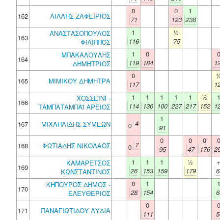
0
0
1
162
ΛΙΛΛΗΣ ΖΑΦΕΙΡΙΟΣ
71
123
238
1
½
ΑΝΑΣΤΑΣΟΠΟΥΛΟΣ
163
116
75
ΦΙΛΙΠΠΟΣ
1
0
ΜΠΑΚΑΛΟΥΛΗΣ
164
119
184
1
ΔΗΜΗΤΡΙΟΣ
0
165
ΜΙΜΙΚΟΥ ΔΗΜΗΤΡΑ
117
1
1
1
1
1
1
½
ΧΟΣΣΕΪΝΙ -
166
114
136
100
227
217
152
1
ΤΑΜΠΑΤΑΜΠΑΪ ΑΡΕΙΟΣ
1
4
167
ΜΙΧΑΗΛΙΔΗΣ ΣΥΜΕΩΝ
0
91
0
0
0
7
168
ΦΩΤΙΑΔΗΣ ΝΙΚΟΛΑΟΣ
0
95
47
176
2
1
1
1
½
ΚΑΜΑΡΕΤΣΟΣ
169
26
153
159
179
6
ΚΩΝΣΤΑΝΤΙΝΟΣ
0
1
ΚΗΠΟΥΡΟΣ ΔΗΜΟΣ -
170
28
154
6
ΕΛΕΥΘΕΡΙΟΣ
0
171
ΠΑΝΑΓΙΩΤΙΔΟΥ ΛΥΔΙΑ
111
5