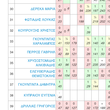
0
0
½
1
1
6
30
ΔΕΡΕΚΑ ΜΑΡΙΑ
0
22
94
226
197
243
1
0
0
½
0
31
ΦΩΤΙΑΔΗΣ ΛΟΥΚΑΣ
23
199
219
202
1
0
1
8
32
ΚΟΥΪΡΟΥΞΗΣ ΧΡΗΣΤΟΣ
0
24
39
½
½
0
½
1
1
ΓΚΟΥΝΤΙΝΤΑΣ
33
41
153
179
25
140
49
8
ΧΑΡΑΛΑΜΠΟΣ
0
½
0
0
1
1
34
ΠΕΡΡΟΣ ΓΑΒΡΙΗΛ
42
89
121
26
141
50
8
1
1
0
0
1
+
ΧΡΥΣΟΣΤΟΜΙΔΗΣ
35
43
96
122
27
235
200
2
ΑΛΚΙΒΙΑΔΗΣ
0
1
0
1
1
0
ΕΛΕΥΘΕΡΙΑΔΗΣ
36
44
154
123
28
143
52
1
ΘΕΜΙΣΤΟΚΛΗΣ
1
1
½
37
ΓΚΟΥΝΤΙΝΤΑ ΔΗΜΗΤΡΑ
45
29
144
8
-
38
ΚΥΠΡΑΙΟΥ ΕΥΓΕΝΙΑ
46
8
0
0
0
0
0
+
39
ΔΡΙΛΛΙΑΣ ΓΡΗΓΟΡΙΟΣ
47
92
127
32
172
189
2