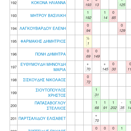
192
ΚΟΚΟΝΑ ΗΛΙΑΝΝΑ
193
13
125
1
1
0
193
ΜΗΤΡΟΥ ΒΑΣΙΛΙΚΗ
192
14
85
0
0
194
ΛΑΓΚΟΥΒΑΡΔΟΥ ΕΛΕΝΗ
94
129
½
195
ΦΑΡΜΑΚΗΣ ΔΗΜΗΤΡΙΟΣ
1
0
0
196
ΠΟΝΗ ΔΗΜΗΤΡΑ
69
149
+
+
0
ΕΥΘΥΜΟΥΔΗ ΜΗΝΟΥΔΗ
197
70
145
30
1
ΜΑΡΙΑ
0
198
ΣΙΣΚΟΥΔΗΣ ΝΙΚΟΛΑΟΣ
72
1
ΣΙΟΥΤΟΠΟΥΛΟΣ
199
31
ΧΡΗΣΤΟΣ
1
1
1
-
ΠΑΠΑΣΑΒΟΓΛΟΥ
200
68
91
202
35
1
ΣΤΕΛΛΙΟΣ
+
201
ΠΑΡΤΣΑΛΙΔΟΥ ΕΛΙΣΑΒΕΤ
70
0
0
0
1