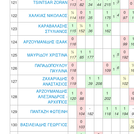
3
121
TSINTSAR ZORAN
1
0
113
82
34
44
215
½
0
1
1
0
4
122
ΧΑΛΚΙΑΣ ΝΙΚΟΛΑΟΣ
1
114
151
35
175
97
1
1
½
1
1
ΚΑΡΑΒΑΛΑΣΗΣ
123
115
152
36
162
ΣΤΥΛΙΑΝΟΣ
0
0
124
ΑΡΖΟΥΜΑΝΙΔΗΣ ΙΣΑΑΚ
116
99
1
½
1
1
0
5
125
ΜΑΥΡΙΔΟΥ ΧΡΙΣΤΙΝΑ
1
117
85
177
192
0
0
ΠΑΠΑΔΟΠΟΥΛΟΥ
6
126
1
118
109
1
ΠΑΥΛΙΝΑ
0
1
1
½
ΖΑΧΑΡΙΑΔΗΣ
127
119
39
208
102
ΑΝΑΣΤΑΣΙΟΣ
ΑΡΖΟΥΜΑΝΙΔΗΣ
1
0
1
128
ΑΛΕΞΑΝΔΡΟΣ -
120
88
202
1
ΑΡΧΙΠΠΟΣ
0
-
1
1
1
-
129
ΠΑΝΤΑΖΗ ΦΩΤΕΙΝΗ
104
182
118
14
194
9
0
130
ΒΑΣΙΛΕΙΑΔΗΣ ΓΕΩΡΓΙΟΣ
103
2