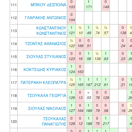
0
1
0
111
ΜΠΙΚΟΥ ΔΕΣΠΟΙΝΑ
103
171
149
0
112
ΓΛΑΡΑΚΗΣ ΑΝΤΩΝΙΟΣ
104
1
½
1
½
½
0
ΚΩΝΣΤΑΝΤΙΝΟΥ
113
121
10
49
74
57
138
4
ΚΩΝΣΤΑΝΤΙΝΟΣ
½
0
0
0
114
ΤΖΟΝΤΑΣ ΑΘΑΝΑΣΙΟΣ
122
166
51
24
4
0
0
1
½
1
0
115
ΣΙΟΥΛΑΣ ΣΤΥΛΙΑΝΟΣ
123
16
56
139
63
23
2
1
0
116
ΚΟΚΤΣΙΔΗΣ ΚΥΡΙΑΚΟΣ
124
163
½
1
1
1
1
0
117
ΠΑΤΕΡΑΚΗ ΚΛΕΟΠΑΤΡΑ
125
165
187
212
61
21
1
1
0
+
0
0
118
ΤΣΟΥΚΑΛΑ ΓΕΩΡΓΙΑ
126
13
53
78
129
2
1
0
1
0
0
0
119
ΣΙΟΥΛΑΣ ΝΙΚΟΛΑΟΣ
127
164
189
79
58
18
2
0
0
1
0
1
ΤΣΟΥΚΑΛΑΣ
120
128
12
188
75
217
4
ΠΑΝΑΓΙΩΤΗΣ
0
0
1
1
1