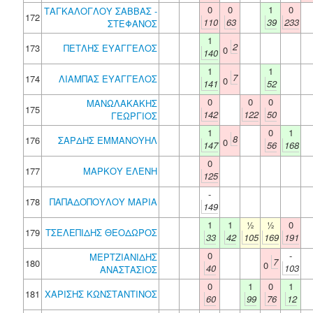
0
0
1
0
ΤΑΓΚΑΛΟΓΛΟΥ ΣΑΒΒΑΣ -
172
110
63
39
233
ΣΤΕΦΑΝΟΣ
1
2
173
ΠΕΤΛΗΣ ΕΥΑΓΓΕΛΟΣ
0
140
1
1
7
174
ΛΙΑΜΠΑΣ ΕΥΑΓΓΕΛΟΣ
0
141
52
0
0
0
ΜΑΝΩΛΑΚΑΚΗΣ
175
142
122
50
ΓΕΩΡΓΙΟΣ
1
0
1
8
176
ΣΑΡΔΗΣ ΕΜΜΑΝΟΥΗΛ
0
147
56
168
0
177
ΜΑΡΚΟΥ ΕΛΕΝΗ
125
-
178
ΠΑΠΑΔΟΠΟΥΛΟΥ ΜΑΡΙΑ
149
1
1
½
½
0
179
ΤΣΕΛΕΠΙΔΗΣ ΘΕΟΔΩΡΟΣ
33
42
105
169
191
0
-
ΜΕΡΤΖΙΑΝΙΔΗΣ
7
180
0
40
103
ΑΝΑΣΤΑΣΙΟΣ
0
1
0
1
181
ΧΑΡΙΣΗΣ ΚΩΝΣΤΑΝΤΙΝΟΣ
60
99
76
12