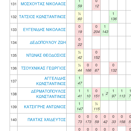
1
0
131
ΜΟΣΧΟΥΤΑΣ ΝΙΚΟΛΑΟΣ
59
12
½
1
132
ΤΑΤΣΙΟΣ ΚΩΝΣΤΑΝΤΙΝΟΣ
60
136
0
0
1
133
ΕΥΓΕΝΙΔΗΣ ΝΙΚΟΛΑΟΣ
19
204
143
0
134
ΔΕΔΟΠΟΥΛΟΥ ΖΩΗ
22
½
0
135
ΝΤΩΝΑΣ ΘΕΟΔΟΣΙΟΣ
42
152
½
0
0
0
136
ΤΣΟΥΧΝΙΚΑΣ ΓΕΩΡΓΙΟΣ
44
166
87
132
1
ΑΓΓΕΛΙΔΗΣ
137
47
ΚΩΝΣΤΑΝΤΙΝΟΣ
1
1
0
1
1
ΔΕΡΜΑΤΟΠΟΥΛΟΣ
2
138
1
41
10
151
97
113
7
ΚΩΝΣΤΑΝΤΙΝΟΣ
1
½
139
ΚΑΤΣΙΓΡΗΣ ΑΝΤΩΝΙΟΣ
147
115
0
0
0
0
0
0
140
ΠΑΧΤΑΣ ΧΑΪΔΕΥΤΟΣ
73
173
59
42
33
158
5
0
0
0
0
0