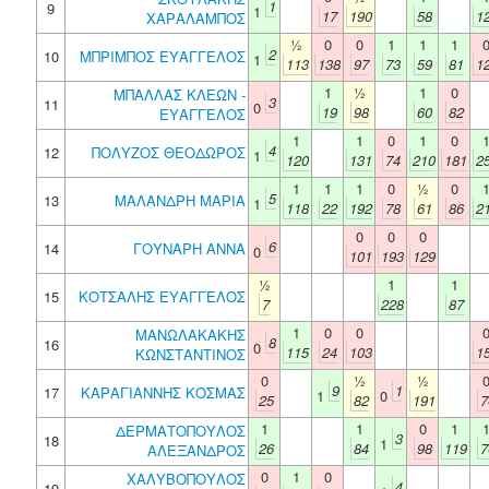
1
9
1
17
190
58
1
ΧΑΡΑΛΑΜΠΟΣ
½
0
0
1
1
1
2
10
ΜΠΡΙΜΠΟΣ ΕΥΑΓΓΕΛΟΣ
1
113
138
97
73
59
81
1
1
½
1
0
ΜΠΑΛΛΑΣ ΚΛΕΩΝ -
3
11
0
19
98
60
82
ΕΥΑΓΓΕΛΟΣ
1
1
0
1
0
4
12
ΠΟΛΥΖΟΣ ΘΕΟΔΩΡΟΣ
1
120
131
74
210
181
2
1
1
1
0
½
0
5
13
ΜΑΛΑΝΔΡΗ ΜΑΡΙΑ
1
118
22
192
78
61
86
2
0
0
0
6
14
ΓΟΥΝΑΡΗ ΑΝΝΑ
0
101
193
129
½
1
1
15
ΚΟΤΣΑΛΗΣ ΕΥΑΓΓΕΛΟΣ
7
228
87
1
0
0
ΜΑΝΩΛΑΚΑΚΗΣ
8
16
0
115
24
103
1
ΚΩΝΣΤΑΝΤΙΝΟΣ
0
½
½
9
1
17
ΚΑΡΑΓΙΑΝΝΗΣ ΚΟΣΜΑΣ
1
0
25
82
191
7
1
1
0
1
ΔΕΡΜΑΤΟΠΟΥΛΟΣ
3
18
1
26
84
98
119
7
ΑΛΕΞΑΝΔΡΟΣ
0
1
0
ΧΑΛΥΒΟΠΟΥΛΟΣ
4
19