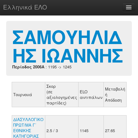
Ελληνικά ΕΛΟ
Περί
ΣΑΜΟΥΗΛΙΔ
ΗΣ ΙΩΑΝΝΗΣ
chesstu.be @ discord
Login
Περίοδος 2006A
: 1195 -> 1245
Σκορ
Μεταβολή
(σε
ELO
Τουρνουά
ή
αξιολογημένες
αντιπάλων
Απόδοση
παρτίδες)
ΔΙΑΣΥΛΛΟΓΙΚΟ
ΠΡΩΤ/ΜΑ Γ΄
ΕΘΝΙΚΗΣ
2.5 / 3
1145
27.65
ΚΑΤΗΓΟΡΙΑΣ