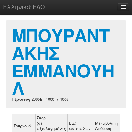
Ελληνικά ΕΛΟ
Περί
ΜΠΟΥΡΑΝΤ
ΑΚΗΣ
chesstu.be @ discord
Login
ΕΜΜΑΝΟΥΗ
Λ
Περίοδος 2005B
: 1000 -> 1005
Σκορ
(σε
ELO
Μεταβολή ή
Τουρνουά
αξιολογημένες
αντιπάλων
Απόδοση