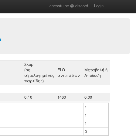
chesstu.be @ discord
Login
Α
Σκορ
(σε
ELO
Μεταβολή ή
αξιολογημένες
αντιπάλων
Απόδοση
παρτίδες)
0 / 0
1460
0.00
1
1
1
0