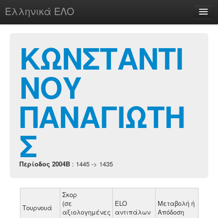
Ελληνικά ΕΛΟ
Περί
ΚΩΝΣΤΑΝΤΙ
ΝΟΥ
chesstu.be @ discord
Login
ΠΑΝΑΓΙΩΤΗ
Σ
Περίοδος 2004B
: 1445 -> 1435
Σκορ
(σε
ELO
Μεταβολή ή
Τουρνουά
αξιολογημένες
αντιπάλων
Απόδοση