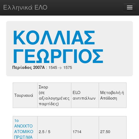
Ελληνικά ΕΛΟ
Περί
ΚΟΛΛΙΑΣ
ΓΕΩΡΓΙΟΣ
chesstu.be @ discord
Login
Περίοδος 2007A
: 1545 -> 1575
Σκορ
(σε
ELO
Μεταβολή ή
Τουρνουά
αξιολογημένες
αντιπάλων
Απόδοση
παρτίδες)
1ο
ΑΝΟΙΧΤΟ
ΑΤΟΜΙΚΟ
2.5 / 5
1714
27.50
ΠΡΩΤ/ΜΑ