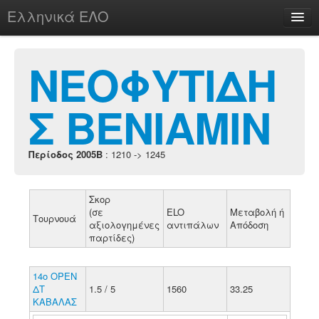
Ελληνικά ΕΛΟ
Περί
ΝΕΟΦΥΤΙΔΗ
Σ ΒΕΝΙΑΜΙΝ
chesstu.be @ discord
Login
Περίοδος 2005B
: 1210 -> 1245
Σκορ
(σε
ELO
Μεταβολή ή
Τουρνουά
αξιολογημένες
αντιπάλων
Απόδοση
παρτίδες)
14ο ΟΡΕΝ
ΔΤ
1.5 / 5
1560
33.25
ΚΑΒΑΛΑΣ