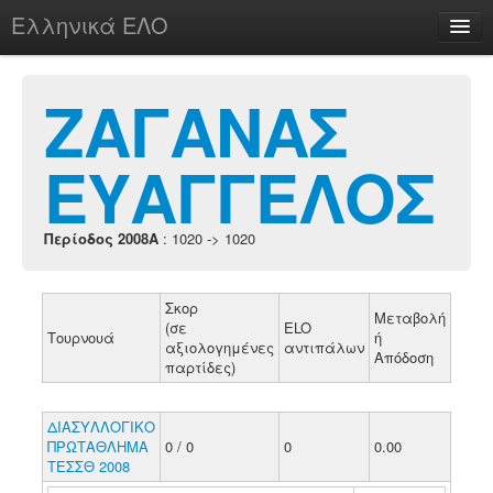
Ελληνικά ΕΛΟ
Περί
ΖΑΓΑΝΑΣ
ΕΥΑΓΓΕΛΟΣ
chesstu.be @ discord
Login
Περίοδος 2008A
: 1020 -> 1020
Σκορ
Μεταβολή
(σε
ELO
Τουρνουά
ή
αξιολογημένες
αντιπάλων
Απόδοση
παρτίδες)
ΔΙΑΣΥΛΛΟΓΙΚΟ
ΠΡΩΤΑΘΛΗΜΑ
0 / 0
0
0.00
ΤΕΣΣΘ 2008