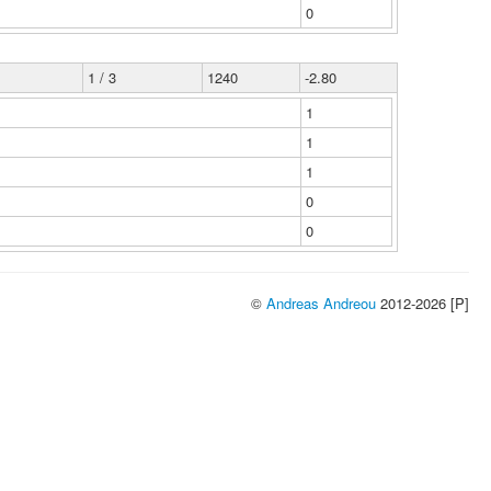
0
1 / 3
1240
-2.80
1
1
1
0
0
©
Andreas Andreou
2012-2026 [P]