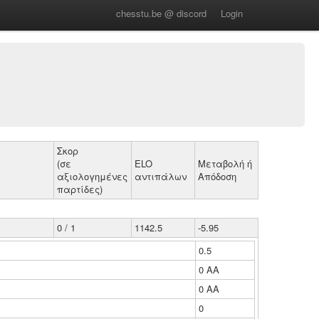
chesstu.be @ discord
Login
Σκορ
(σε
ELO
Μεταβολή ή
αξιολογημένες
αντιπάλων
Απόδοση
παρτίδες)
0 / 1
1142.5
-5.95
0.5
0 ΑΑ
0 ΑΑ
0