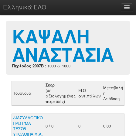
Ελληνικά ΕΛΟ
Περί
ΚΑΨΑΛΗ
ΑΝΑΣΤΑΣΙΑ
chesstu.be @ discord
Login
Περίοδος 2007B
: 1000 -> 1000
Σκορ
Μεταβολή
(σε
ELO
Τουρνουά
ή
αξιολογημένες
αντιπάλων
Απόδοση
παρτίδες)
ΔΙΑΣΥΛΛΟΓΙΚΟ
ΠΡΩΤ/ΜΑ
0 / 0
0
0.00
ΤΕΣΣΘ -
ΥΠΟΛΟΙΠΑ Φ.Α.