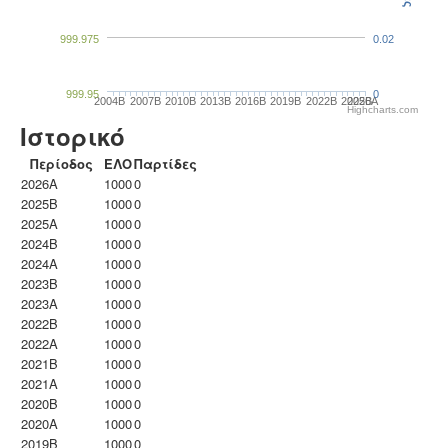
999.975
0.02
999.95
0
2004B
2007B
2010B
2013B
2016B
2019B
2022B
2025B
2026A
Highcharts.com
Ιστορικό
Περίοδος
ΕΛΟ
Παρτίδες
2026A
1000
0
2025B
1000
0
2025A
1000
0
2024B
1000
0
2024A
1000
0
2023B
1000
0
2023Α
1000
0
2022B
1000
0
2022A
1000
0
2021B
1000
0
2021A
1000
0
2020B
1000
0
2020A
1000
0
2019B
1000
0