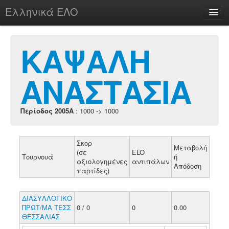
Ελληνικά ΕΛΟ
Περί
ΚΑΨΑΛΗ
ΑΝΑΣΤΑΣΙΑ
chesstu.be @ discord
Login
Περίοδος 2005A
: 1000 -> 1000
Σκορ
Μεταβολή
(σε
ELO
Τουρνουά
ή
αξιολογημένες
αντιπάλων
Απόδοση
παρτίδες)
ΔΙΑΣΥΛΛΟΓΙΚΟ
ΠΡΩΤ/ΜΑ ΤΕΣΣ
0 / 0
0
0.00
ΘΕΣΣΑΛΙΑΣ