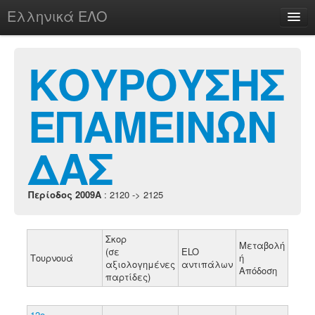
Ελληνικά ΕΛΟ
Περί
ΚΟΥΡΟΥΣΗΣ
ΕΠΑΜΕΙΝΩΝ
chesstu.be @ discord
Login
ΔΑΣ
Περίοδος 2009A
: 2120 -> 2125
Σκορ
Μεταβολή
(σε
ELO
Τουρνουά
ή
αξιολογημένες
αντιπάλων
Απόδοση
παρτίδες)
12ο