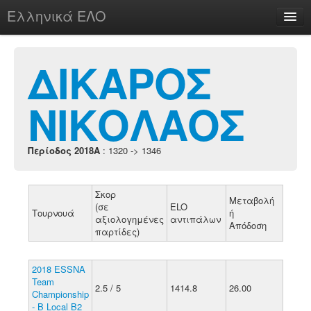
Ελληνικά ΕΛΟ
Περί
ΔΙΚΑΡΟΣ
ΝΙΚΟΛΑΟΣ
chesstu.be @ discord
Login
Περίοδος 2018A
: 1320 -> 1346
Σκορ
Μεταβολή
(σε
ELO
Τουρνουά
ή
αξιολογημένες
αντιπάλων
Απόδοση
παρτίδες)
2018 ESSNA
Team
2.5 / 5
1414.8
26.00
Championship
- B Local B2