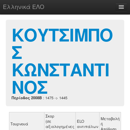
Ελληνικά ΕΛΟ
Περί
ΚΟΥΤΣΙΜΠΟ
Σ
chesstu.be @ discord
Login
ΚΩΝΣΤΑΝΤΙ
ΝΟΣ
Περίοδος 2008B
: 1475 -> 1445
Σκορ
Μεταβολή
(σε
ELO
Τουρνουά
ή
αξιολογημένες
αντιπάλων
Απόδοση