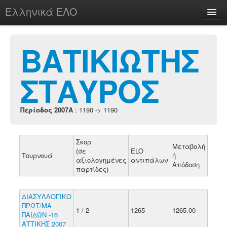
Ελληνικά ΕΛΟ
Περί
ΒΑΤΙΚΙΩΤΗΣ
ΣΤΑΥΡΟΣ
chesstu.be @ discord
Login
Περίοδος 2007A
: 1190 -> 1190
Σκορ
Μεταβολή
(σε
ELO
Τουρνουά
ή
αξιολογημένες
αντιπάλων
Απόδοση
παρτίδες)
ΔΙΑΣΥΛΛΟΓΙΚΟ
ΠΡΩΤ/ΜΑ
1 / 2
1265
1265.00
ΠΑΙΔΩΝ -16
ΑΤΤΙΚΗΣ 2007