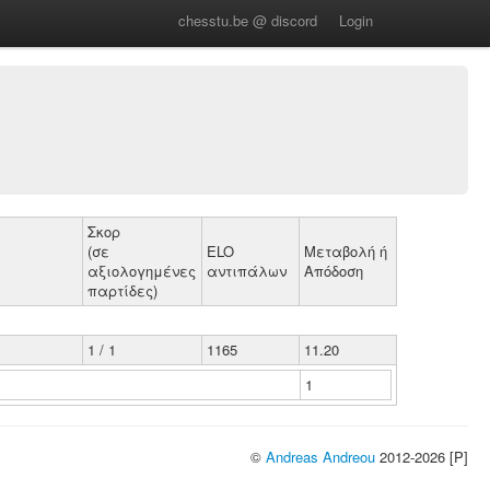
chesstu.be @ discord
Login
Σκορ
(σε
ELO
Μεταβολή ή
αξιολογημένες
αντιπάλων
Απόδοση
παρτίδες)
1 / 1
1165
11.20
1
©
Andreas Andreou
2012-2026 [P]