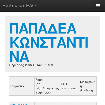
Ελληνικά ΕΛΟ
Περί
ΠΑΠΑΔΕΑ
ΚΩΝΣΤΑΝΤΙ
chesstu.be @ discord
Login
ΝΑ
Περίοδος 2008B
: 1420 -> 1390
Σκορ
Μεταβολή
(σε
ELO
Τουρνουά
ή
αξιολογημένες
αντιπάλων
Απόδοση
παρτίδες)
20th GREEK