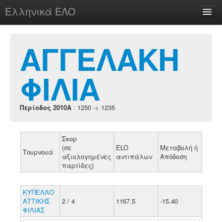
Ελληνικά ΕΛΟ
Περί
ΑΓΓΕΛΑΚΗ
ΦΙΛΙΑ
chesstu.be @ discord
Login
Περίοδος 2010A
: 1250 -> 1235
Σκορ
(σε
ELO
Μεταβολή ή
Τουρνουά
αξιολογημένες
αντιπάλων
Απόδοση
παρτίδες)
ΚΥΠΕΛΛΟ
ΑΤΤΙΚΗΣ
2 / 4
1167.5
-15.40
ΦΙΛΙΑΣ