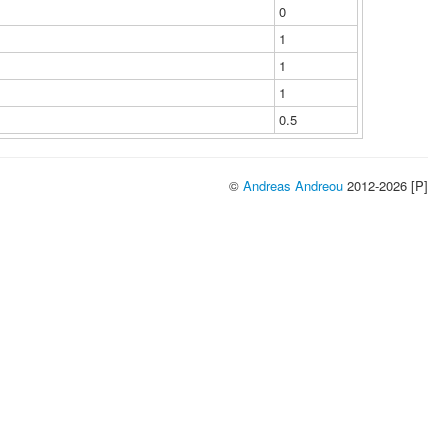
0
1
1
1
0.5
©
Andreas Andreou
2012-2026 [P]