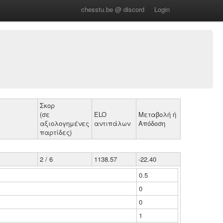
chesstu.be @ discord
Login
Σκορ
(σε
ELO
Μεταβολή ή
αξιολογημένες
αντιπάλων
Απόδοση
παρτίδες)
2 / 6
1138.57
-22.40
0.5
0
0
1